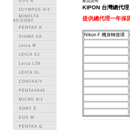
EOS R
產品說明
KIPON 台灣總代
OLYMPUS 4/3
MINOLTA
提供總代理一年保固
AF/SONY
PENTAX K
Nikon F 機身轉接環
SIGMA SA
Leica M
LEICA S2
Leica L39
LEICA SL
CONTAX/Y
PENTAX645
MICRO 4/3
SONY E
EOS M
PENTAX Q